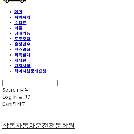
메인
학원위치
수강료
셔틀
장내기능
도로주행
운전연수
코스영상
취득절차
게시판
공지사항
학과시험문제은행
Search
검색
Log In
로그인
Cart
장바구니
창동자동차운전전문학원