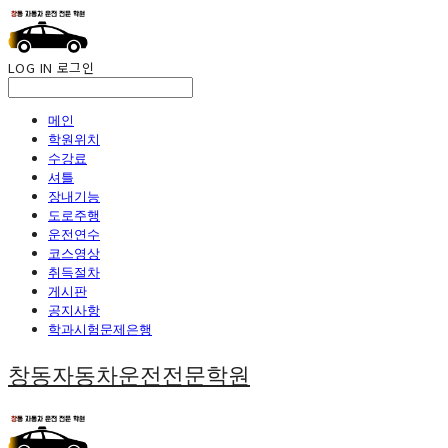
LOG IN
로그인
메인
학원위치
수강료
셔틀
장내기능
도로주행
운전연수
코스영상
취득절차
게시판
공지사항
학과시험문제은행
창동자동차운전전문학원